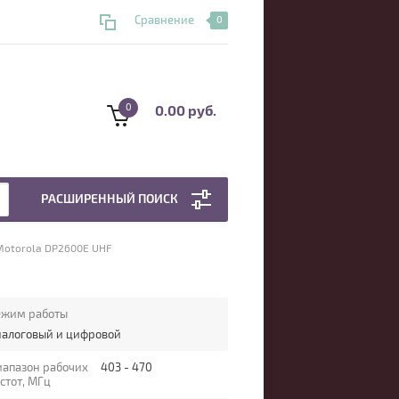
Сравнение
0
0
0.00 руб.
РАСШИРЕННЫЙ ПОИСК
Motorola DP2600E UHF
ежим работы
налоговый и цифровой
иапазон рабочих
403 - 470
стот, МГц