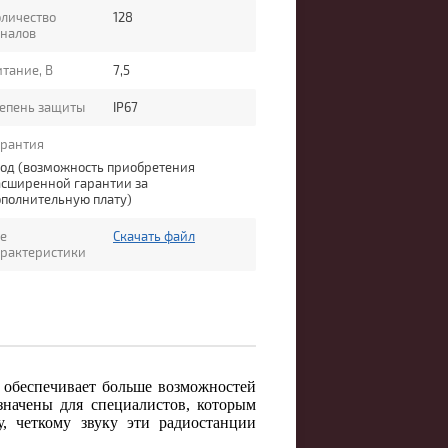
личество
128
аналов
тание, В
7,5
тепень защиты
IP67
арантия
год (возможность приобретения
асширенной гарантии за
полнительную плату)
е
Скачать файл
арактеристики
беспечивает больше возможностей
начены для специалистов, которым
, четкому звуку эти радиостанции