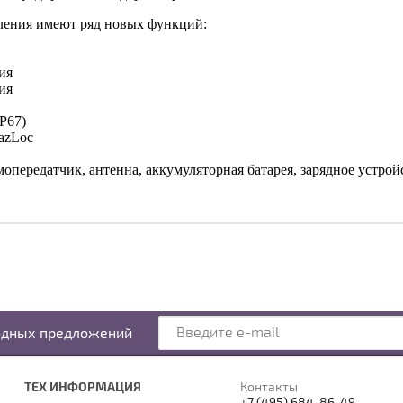
ления имеют ряд новых функций:
ия
ия
P67)
azLoc
опередатчик, антенна, аккумуляторная батарея, зарядное устройс
одных предложений
ТЕХ ИНФОРМАЦИЯ
Контакты
+7 (495) 684-86-49