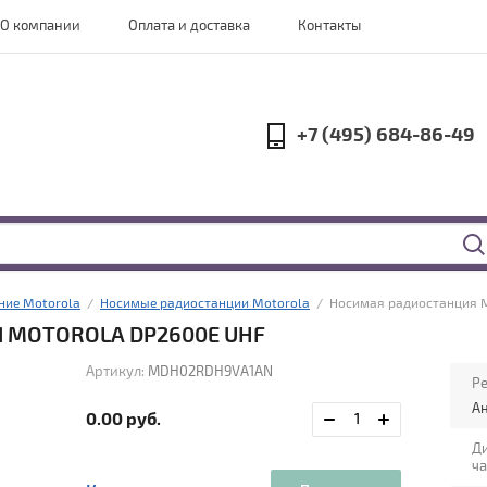
О компании
Оплата и доставка
Контакты
+7 (495) 684-86-49
ние Motorola
  /  
Носимые радиостанции Motorola
  /  Носимая радиостанция 
 MOTOROLA DP2600E UHF
Артикул:
MDH02RDH9VA1AN
Р
А
0.00
руб.
Д
ча