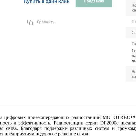
Купить в один клик
Предзаказ
Ко
к
Пи
Сравнить
С
Г
1 
р
до
Вс
х
йка цифровых приемопередающих радиостанций MOTOTRBO™ о
ость и эффективность. Радиостанции серии DP2000e предназ
я связь. Благодаря поддержке различных систем и громкому
т предприятиям недорогое решение связи.