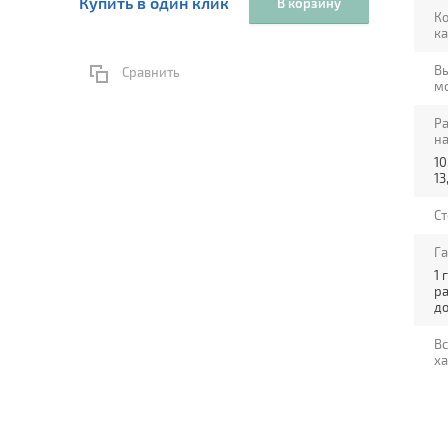
Купить в один клик
В корзину
Ко
к
В
Сравнить
м
Р
н
10
13
С
Г
1 
р
до
Вс
х