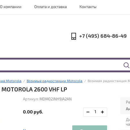
О компании
Оплата и доставка
Контакты
+7 (495) 684-86-49
ние Motorola
  /  
Возимые радиостанции Motorola
  /  Возимая радиостанция 
MOTOROLA 2600 VHF LP
Артикул:
MDM02JNH9JA2AN
Р
А
0.00
руб.
Д
ча