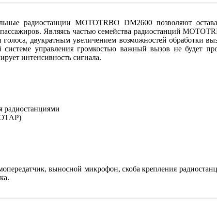
льные радиостанции MOTOTRBO DM2600 позволяют оставать
т пассажиров. Являясь частью семейства радиостанций MOTOT
 голоса, двукратным увеличением возможностей обработки вы
ой системе управления громкостью важный вызов не будет пр
ирует интенсивность сигнала.
я радиостанциями
(OTAP)
опередатчик, выносной микрофон, скоба крепления радиостанци
ка.