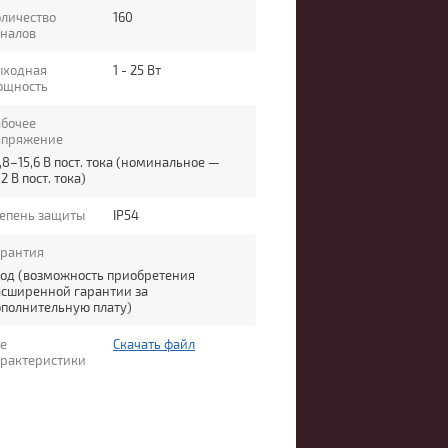
личество
160
аналов
ыходная
1 - 25 Вт
ощность
абочее
апряжение
,8–15,6 В пост. тока (номинальное —
,2 В пост. тока)
тепень защиты
IP54
арантия
год (возможность приобретения
асширенной гарантии за
полнительную плату)
е
Скачать файл
арактеристики